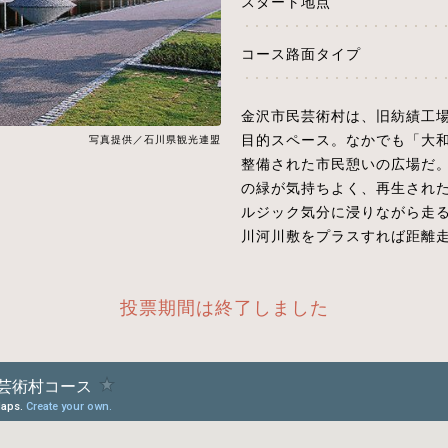
スタート地点
コース路面タイプ
金沢市民芸術村は、旧紡績工
目的スペース。なかでも「大
写真提供／石川県観光連盟
整備された市民憩いの広場だ。
の緑が気持ちよく、再生され
ルジック気分に浸りながら走
川河川敷をプラスすれば距離
投票期間は終了しました