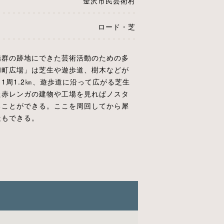
金沢市民芸術村
ロード・芝
場群の跡地にできた芸術活動のための多
和町広場」は芝生や遊歩道、樹木などが
1周1.2㎞、遊歩道に沿って広がる芝生
た赤レンガの建物や工場を見ればノスタ
ることができる。ここを周回してから犀
走もできる。