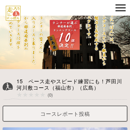
15 ペース走やスピード練習にも！芦田川
河川敷コース（福山市）（広島）
★★★★★
★★★★★
(0)
コースレポート投稿