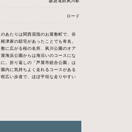
阪急電鉄夙川駅
ロード
このあたりは関西屈指のお屋敷町で、谷
た根津家の邸宅があったことでも有名。
川敷に広がる桜の名所、夙川公園のオア
芦屋海浜公園からは海沿いのコースにな
浜に。折り返しの「芦屋市総合公園」は
、園内に気持ちよく走れるコースがある
行程広い歩道で、ほぼ平坦な走りやすい