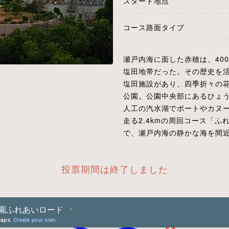
スタート地点
コース路面タイプ
瀬戸内海に面した赤穂は、40
塩田地帯だった。その歴史を
塩田施設があり、四季折々の
公園。公園中央部にあるひょ
人工の汽水湖でボートやカヌ
走る2.4kmの周回コース「
で、瀬戸内海の静かな海を間
投票期間は終了しました