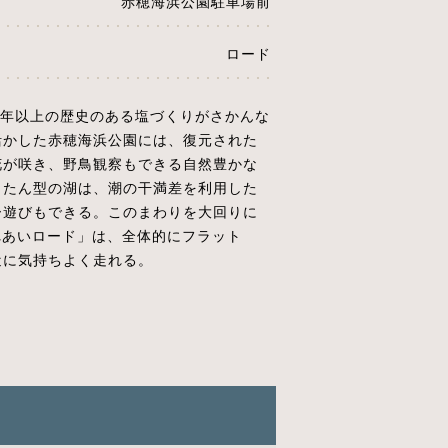
赤穂海浜公園駐車場前
ロード
0年以上の歴史のある塩づくりがさかんな
活かした赤穂海浜公園には、復元された
花が咲き、野鳥観察もできる自然豊かな
うたん型の湖は、潮の干満差を利用した
ー遊びもできる。このまわりを大回りに
ふれあいロード」は、全体的にフラット
近に気持ちよく走れる。