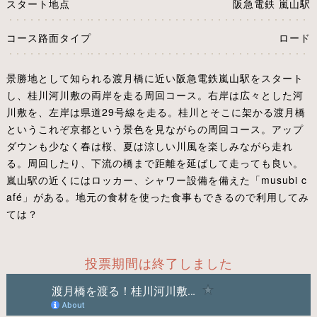
スタート地点
阪急電鉄 嵐山駅
コース路面タイプ
ロード
景勝地として知られる渡月橋に近い阪急電鉄嵐山駅をスタート
し、桂川河川敷の両岸を走る周回コース。右岸は広々とした河
川敷を、左岸は県道29号線を走る。桂川とそこに架かる渡月橋
というこれぞ京都という景色を見ながらの周回コース。アップ
ダウンも少なく春は桜、夏は涼しい川風を楽しみながら走れ
る。周回したり、下流の橋まで距離を延ばして走っても良い。
嵐山駅の近くにはロッカー、シャワー設備を備えた「musubi c
afé」がある。地元の食材を使った食事もできるので利用してみ
ては？
投票期間は終了しました