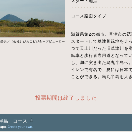
スタート地点
コース路面タイプ
滋賀県第2の都市、草津市の
スタートして草津川緑地を走
真提供／（公社）びわこビジターズビューロー
つて天上川だった旧草津川を
転車と歩行者専用道となって
し、湖に突き出た烏丸半島へ
イレンで有名で、夏には日本
ことができる。烏丸半島を大
投票期間は終了しました