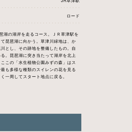
JR草津駅
ロード
琵琶湖の湖岸を走るコース。ＪＲ草津駅を
って琵琶湖に向かう。草津川緑地は、か
廃川とし、その跡地を整備したもの。自
いる。琵琶湖に突き当たって湖岸を北上
。ここの「水生植物公園みずの森」はス
で最も多様な種類のスイレンの花を見る
きく一周してスタート地点に戻る。