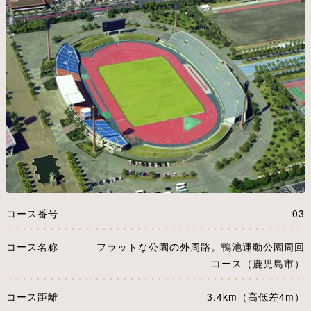
コース番号
03
コース名称
フラットな公園の外周路。鴨池運動公園周回
コース（鹿児島市）
コース距離
3.4km（高低差4m）