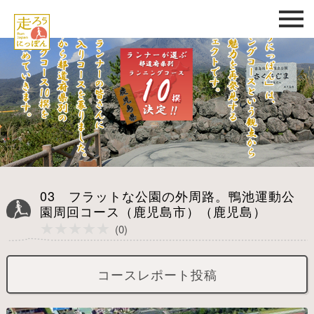
03 フラットな公園の外周路。鴨池運動公
園周回コース（鹿児島市）（鹿児島）
★★★★★
★★★★★
(0)
コースレポート投稿