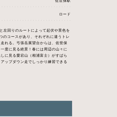
佐世保駅
ロード
りと左回りのルートによって起伏や景色を
4つのコースがあり、それぞれに違うトレ
に走れる。弓張岳展望台からは、佐世保
を一度に見る絶景！春には周辺の山々に
越しに見る愛宕山（相浦富士）がすばら
らアップダウン走でしっかり練習できる