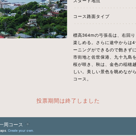
スタート地点
コース路面タイプ
標高364mの弓張岳は、右回
楽しめる。さらに途中からは
ーニングができるので飽きず
市街地と佐世保港、九十九島
桜が咲き、秋は、金色の稲穂
しい。美しい景色を眺めなが
コース。
投票期間は終了しました