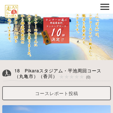
18 Pikaraスタジアム・平池周回コース
★★★★★
（丸亀市）（香川）
★★★★★
(0)
コースレポート投稿