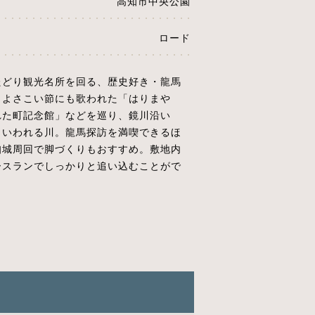
高知市中央公園
ロード
たどり観光名所を回る、歴史好き・龍馬
。よさこい節にも歌われた「はりまや
れた町記念館」などを巡り、鏡川沿い
といわれる川。龍馬探訪を満喫できるほ
知城周回で脚づくりもおすすめ。敷地内
ースランでしっかりと追い込むことがで