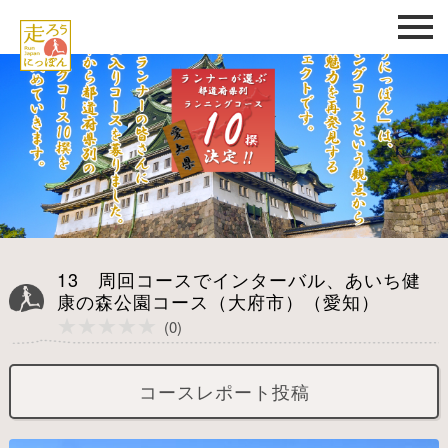
13 周回コースでインターバル、あいち健
康の森公園コース（大府市）（愛知）
★★★★★
★★★★★
(0)
コースレポート投稿